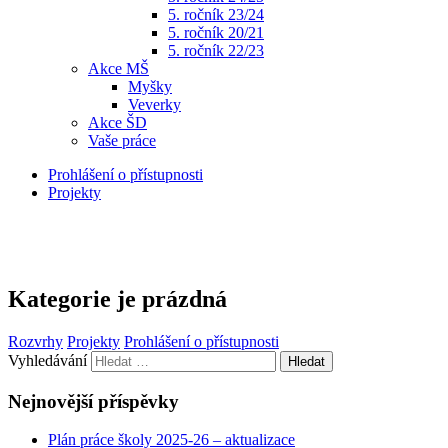
5. ročník 23/24
5. ročník 20/21
5. ročník 22/23
Akce MŠ
Myšky
Veverky
Akce ŠD
Vaše práce
Prohlášení o přístupnosti
Projekty
Kategorie je prázdná
Rozvrhy
Projekty
Prohlášení o přístupnosti
Vyhledávání
Nejnovější příspěvky
Plán práce školy 2025-26 – aktualizace