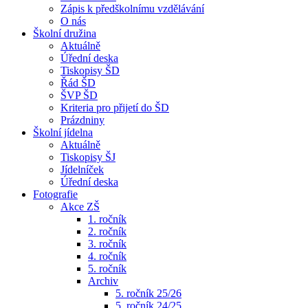
Zápis k předškolnímu vzdělávání
O nás
Školní družina
Aktuálně
Úřední deska
Tiskopisy ŠD
Řád ŠD
ŠVP ŠD
Kriteria pro přijetí do ŠD
Prázdniny
Školní jídelna
Aktuálně
Tiskopisy ŠJ
Jídelníček
Úřední deska
Fotografie
Akce ZŠ
1. ročník
2. ročník
3. ročník
4. ročník
5. ročník
Archiv
5. ročník 25/26
5. ročník 24/25