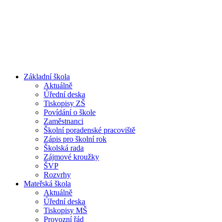
Základní škola
Aktuálně
Úřední deska
Tiskopisy ZŠ
Povídání o škole
Zaměstnanci
Školní poradenské pracoviště
Zápis pro školní rok
Školská rada
Zájmové kroužky
ŠVP
Rozvrhy
Mateřská škola
Aktuálně
Úřední deska
Tiskopisy MŠ
Provozní řád