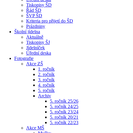
Tiskopisy ŠD
Řád ŠD
ŠVP ŠD
Kriteria pro přijetí do ŠD
Prázdniny
Školní jídelna
Aktuálně
Tiskopisy ŠJ
Jídelníček
Úřední deska
Fotografie
Akce ZŠ
1. ročník
2. ročník
3. ročník
4. ročník
5. ročník
Archiv
5. ročník 25/26
5. ročník 24/25
5. ročník 23/24
5. ročník 20/21
5. ročník 22/23
Akce MŠ