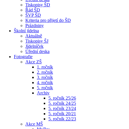
Tiskopisy ŠD
Řád ŠD
ŠVP ŠD
Kriteria pro přijetí do ŠD
Prázdniny
Školní jídelna
Aktuálně
Tiskopisy ŠJ
Jídelníček
Úřední deska
Fotografie
Akce ZŠ
1. ročník
2. ročník
3. ročník
4. ročník
5. ročník
Archiv
5. ročník 25/26
5. ročník 24/25
5. ročník 23/24
5. ročník 20/21
5. ročník 22/23
Akce MŠ