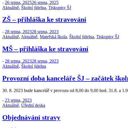
-
26 srpna, 2025
26 srpna, 2025
Aktuálně
,
Školní jídelna
,
Tiskopisy ŠJ
ZŠ – přihláška ke stravování
-
28 srpna, 2023
28 srpna, 2023
Aktuálně
,
Aktuálně
,
Mateřská škola
,
Školní jídelna
,
Tiskopisy ŠJ
MŠ – přihláška ke stravování
-
28 srpna, 2023
28 srpna, 2023
Aktuálně
,
Školní jídelna
Provozní doba kanceláře ŠJ – začátek škol
30. 8. 2023 bude kancelář v provozu od 8,00 do 9,00 hod. 31.8. a 1.
-
23 srpna, 2023
Aktuálně
,
Úřední deska
Objednávání stravy