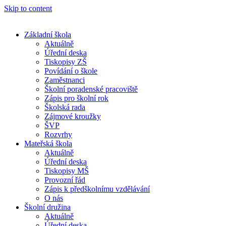
Skip to content
Základní škola
Aktuálně
Úřední deska
Tiskopisy ZŠ
Povídání o škole
Zaměstnanci
Školní poradenské pracoviště
Zápis pro školní rok
Školská rada
Zájmové kroužky
ŠVP
Rozvrhy
Mateřská škola
Aktuálně
Úřední deska
Tiskopisy MŠ
Provozní řád
Zápis k předškolnímu vzdělávání
O nás
Školní družina
Aktuálně
Úřední deska