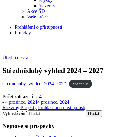
Myšky
Veverky
Akce ŠD
Vaše práce
Prohlášení o přístupnosti
Projekty
Úřední deska
Střednědobý výhled 2024 – 2027
stredneboby_vyhled_2024_2027
Stáhnout
Počet zobrazení
514
-
4 prosince, 2024
4 prosince, 2024
Rozvrhy
Projekty
Prohlášení o přístupnosti
Vyhledávání
Nejnovější příspěvky