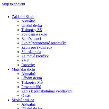
Skip to content
Základní škola
Aktuálně
Úřední deska
Tiskopisy ZŠ
Povídání o škole
Zaměstnanci
Školní poradenské pracoviště
Zápis pro školní rok
Školská rada
Zájmové kroužky
ŠVP
Rozvrhy
Mateřská škola
Aktuálně
Úřední deska
Tiskopisy MŠ
Provozní řád
Zápis k předškolnímu vzdělávání
O nás
Školní družina
Aktuálně
Úřední deska