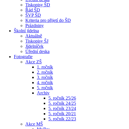
Tiskopisy ŠD
Řád ŠD
ŠVP ŠD
Kriteria pro přijetí do ŠD
Prázdniny
Školní jídelna
Aktuálně
Tiskopisy ŠJ
Jídelníček
Úřední deska
Fotografie
Akce ZŠ
1. ročník
2. ročník
3. ročník
4. ročník
5. ročník
Archiv
5. ročník 25/26
5. ročník 24/25
5. ročník 23/24
5. ročník 20/21
5. ročník 22/23
Akce MŠ