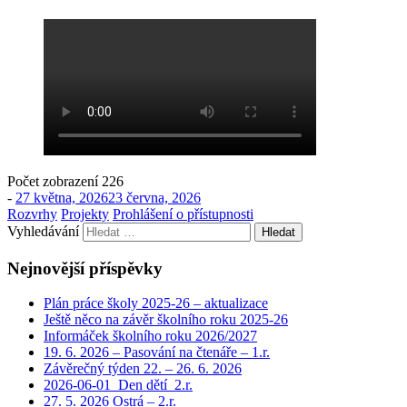
Počet zobrazení
226
-
27 května, 2026
23 června, 2026
Rozvrhy
Projekty
Prohlášení o přístupnosti
Vyhledávání
Nejnovější příspěvky
Plán práce školy 2025-26 – aktualizace
Ještě něco na závěr školního roku 2025-26
Informáček školního roku 2026/2027
19. 6. 2026 – Pasování na čtenáře – 1.r.
Závěrečný týden 22. – 26. 6. 2026
2026-06-01_Den dětí_2.r.
27. 5. 2026 Ostrá – 2.r.