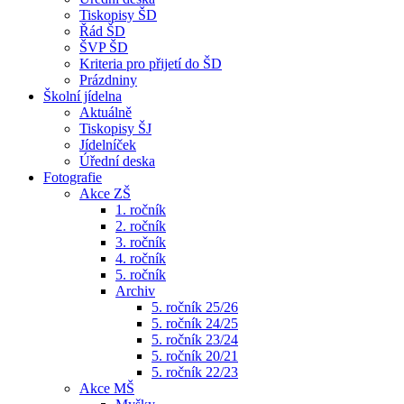
Tiskopisy ŠD
Řád ŠD
ŠVP ŠD
Kriteria pro přijetí do ŠD
Prázdniny
Školní jídelna
Aktuálně
Tiskopisy ŠJ
Jídelníček
Úřední deska
Fotografie
Akce ZŠ
1. ročník
2. ročník
3. ročník
4. ročník
5. ročník
Archiv
5. ročník 25/26
5. ročník 24/25
5. ročník 23/24
5. ročník 20/21
5. ročník 22/23
Akce MŠ