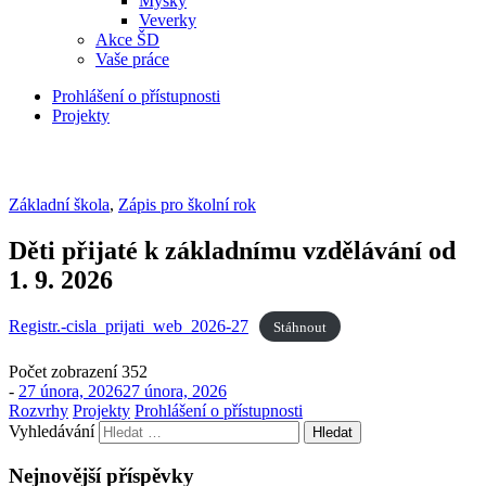
Myšky
Veverky
Akce ŠD
Vaše práce
Prohlášení o přístupnosti
Projekty
Základní škola
,
Zápis pro školní rok
Děti přijaté k základnímu vzdělávání od
1. 9. 2026
Registr.-cisla_prijati_web_2026-27
Stáhnout
Počet zobrazení
352
-
27 února, 2026
27 února, 2026
Rozvrhy
Projekty
Prohlášení o přístupnosti
Vyhledávání
Nejnovější příspěvky