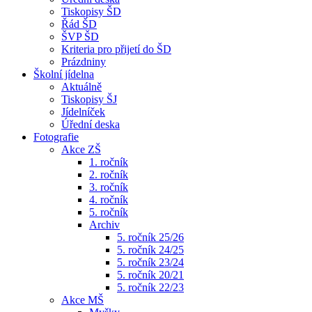
Tiskopisy ŠD
Řád ŠD
ŠVP ŠD
Kriteria pro přijetí do ŠD
Prázdniny
Školní jídelna
Aktuálně
Tiskopisy ŠJ
Jídelníček
Úřední deska
Fotografie
Akce ZŠ
1. ročník
2. ročník
3. ročník
4. ročník
5. ročník
Archiv
5. ročník 25/26
5. ročník 24/25
5. ročník 23/24
5. ročník 20/21
5. ročník 22/23
Akce MŠ