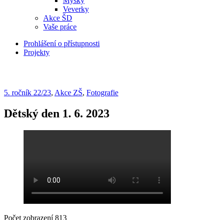
Myšky
Veverky
Akce ŠD
Vaše práce
Prohlášení o přístupnosti
Projekty
5. ročník 22/23
,
Akce ZŠ
,
Fotografie
Dětský den 1. 6. 2023
Počet zobrazení
813