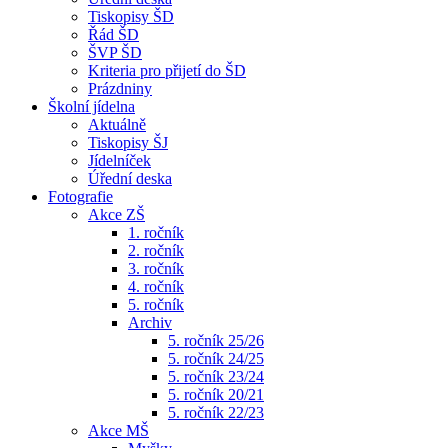
Tiskopisy ŠD
Řád ŠD
ŠVP ŠD
Kriteria pro přijetí do ŠD
Prázdniny
Školní jídelna
Aktuálně
Tiskopisy ŠJ
Jídelníček
Úřední deska
Fotografie
Akce ZŠ
1. ročník
2. ročník
3. ročník
4. ročník
5. ročník
Archiv
5. ročník 25/26
5. ročník 24/25
5. ročník 23/24
5. ročník 20/21
5. ročník 22/23
Akce MŠ