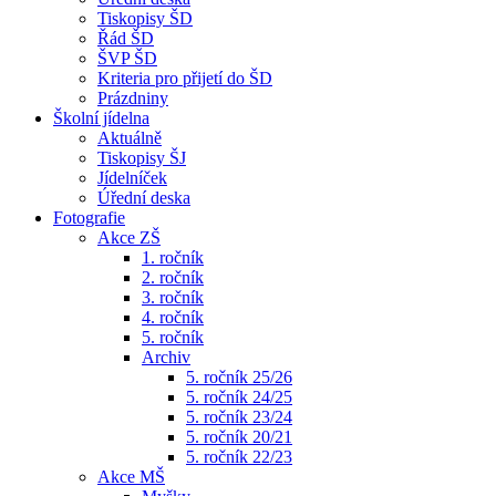
Tiskopisy ŠD
Řád ŠD
ŠVP ŠD
Kriteria pro přijetí do ŠD
Prázdniny
Školní jídelna
Aktuálně
Tiskopisy ŠJ
Jídelníček
Úřední deska
Fotografie
Akce ZŠ
1. ročník
2. ročník
3. ročník
4. ročník
5. ročník
Archiv
5. ročník 25/26
5. ročník 24/25
5. ročník 23/24
5. ročník 20/21
5. ročník 22/23
Akce MŠ