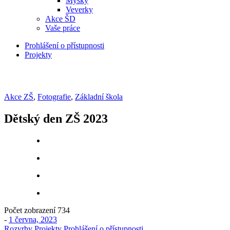
Myšky
Veverky
Akce ŠD
Vaše práce
Prohlášení o přístupnosti
Projekty
Akce ZŠ
,
Fotografie
,
Základní škola
Dětský den ZŠ 2023
Počet zobrazení
734
-
1 června, 2023
Rozvrhy
Projekty
Prohlášení o přístupnosti