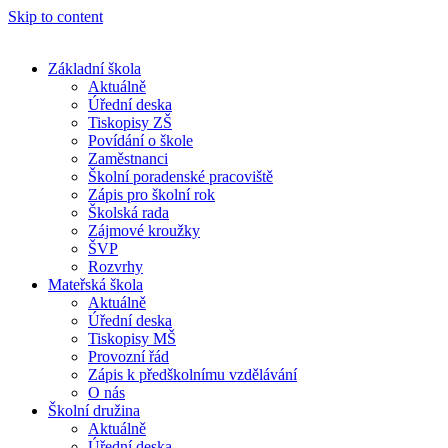
Skip to content
Základní škola
Aktuálně
Úřední deska
Tiskopisy ZŠ
Povídání o škole
Zaměstnanci
Školní poradenské pracoviště
Zápis pro školní rok
Školská rada
Zájmové kroužky
ŠVP
Rozvrhy
Mateřská škola
Aktuálně
Úřední deska
Tiskopisy MŠ
Provozní řád
Zápis k předškolnímu vzdělávání
O nás
Školní družina
Aktuálně
Úřední deska