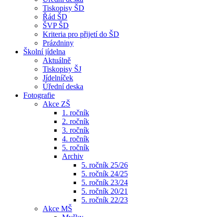
Tiskopisy ŠD
Řád ŠD
ŠVP ŠD
Kriteria pro přijetí do ŠD
Prázdniny
Školní jídelna
Aktuálně
Tiskopisy ŠJ
Jídelníček
Úřední deska
Fotografie
Akce ZŠ
1. ročník
2. ročník
3. ročník
4. ročník
5. ročník
Archiv
5. ročník 25/26
5. ročník 24/25
5. ročník 23/24
5. ročník 20/21
5. ročník 22/23
Akce MŠ