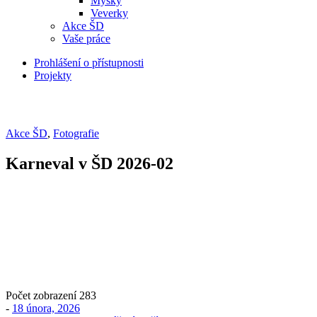
Myšky
Veverky
Akce ŠD
Vaše práce
Prohlášení o přístupnosti
Projekty
Akce ŠD
,
Fotografie
Karneval v ŠD 2026-02
Počet zobrazení
283
-
18 února, 2026