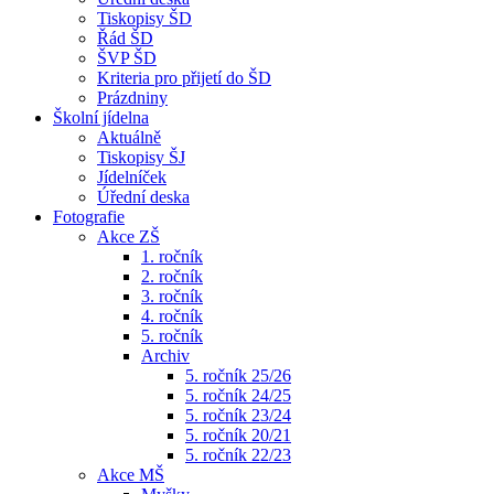
Tiskopisy ŠD
Řád ŠD
ŠVP ŠD
Kriteria pro přijetí do ŠD
Prázdniny
Školní jídelna
Aktuálně
Tiskopisy ŠJ
Jídelníček
Úřední deska
Fotografie
Akce ZŠ
1. ročník
2. ročník
3. ročník
4. ročník
5. ročník
Archiv
5. ročník 25/26
5. ročník 24/25
5. ročník 23/24
5. ročník 20/21
5. ročník 22/23
Akce MŠ