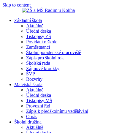
Skip to content
Základní škola
ZŠ a MŠ Radim u Kolína
ZŠ a MŠ Radim u Kolína
Aktuálně
Úřední deska
Tiskopisy ZŠ
Povídání o škole
Zaměstnanci
Školní poradenské pracoviště
Zápis pro školní rok
Školská rada
Zájmové kroužky
ŠVP
Rozvrhy
Mateřská škola
Aktuálně
Úřední deska
Tiskopisy MŠ
Provozní řád
Zápis k předškolnímu vzdělávání
O nás
Školní družina
Aktuálně
Úřední deska