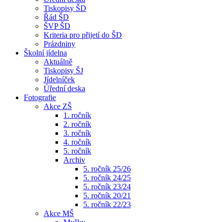
Tiskopisy ŠD
Řád ŠD
ŠVP ŠD
Kriteria pro přijetí do ŠD
Prázdniny
Školní jídelna
Aktuálně
Tiskopisy ŠJ
Jídelníček
Úřední deska
Fotografie
Akce ZŠ
1. ročník
2. ročník
3. ročník
4. ročník
5. ročník
Archiv
5. ročník 25/26
5. ročník 24/25
5. ročník 23/24
5. ročník 20/21
5. ročník 22/23
Akce MŠ