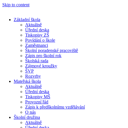
Skip to content
Základní škola
Aktuálně
Úřední deska
Tiskopisy ZŠ
Povídání o škole
Zaměstnanci
Školní poradenské pracoviště
Zápis pro školní rok
Školská rada
Zájmové kroužky
ŠVP
Rozvrhy
Mateřská škola
Aktuálně
Úřední deska
Tiskopisy MŠ
Provozní řád
Zápis k předškolnímu vzdělávání
O nás
Školní družina
Aktuálně
Úřední deska