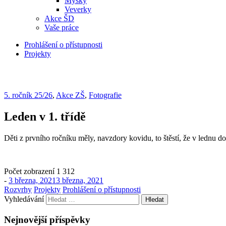
Myšky
Veverky
Akce ŠD
Vaše práce
Prohlášení o přístupnosti
Projekty
5. ročník 25/26
,
Akce ZŠ
,
Fotografie
Leden v 1. třídě
Děti z prvního ročníku měly, navzdory kovidu, to štěstí, že v lednu d
Počet zobrazení
1 312
-
3 března, 2021
3 března, 2021
Rozvrhy
Projekty
Prohlášení o přístupnosti
Vyhledávání
Nejnovější příspěvky