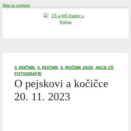
Skip to content
ZŠ a MŠ Radim u Kolína
ZŠ a MŠ Radim u Kolína
4. ROČNÍK
,
5. ROČNÍK
,
5. ROČNÍK 25/26
,
AKCE ZŠ
,
FOTOGRAFIE
O pejskovi a kočičce
20. 11. 2023