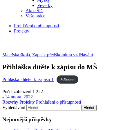
Myšky
Veverky
Akce ŠD
Vaše práce
Prohlášení o přístupnosti
Projekty
Mateřská škola
,
Zápis k předškolnímu vzdělávání
Přihláška dítěte k zápisu do MŠ
Prihlaska_ditete_k_zapisu-1
Stáhnout
Počet zobrazení
1 222
-
14 února, 2022
Rozvrhy
Projekty
Prohlášení o přístupnosti
Vyhledávání
Nejnovější příspěvky