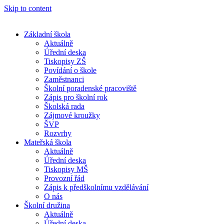
Skip to content
Základní škola
Aktuálně
Úřední deska
Tiskopisy ZŠ
Povídání o škole
Zaměstnanci
Školní poradenské pracoviště
Zápis pro školní rok
Školská rada
Zájmové kroužky
ŠVP
Rozvrhy
Mateřská škola
Aktuálně
Úřední deska
Tiskopisy MŠ
Provozní řád
Zápis k předškolnímu vzdělávání
O nás
Školní družina
Aktuálně
Úřední deska