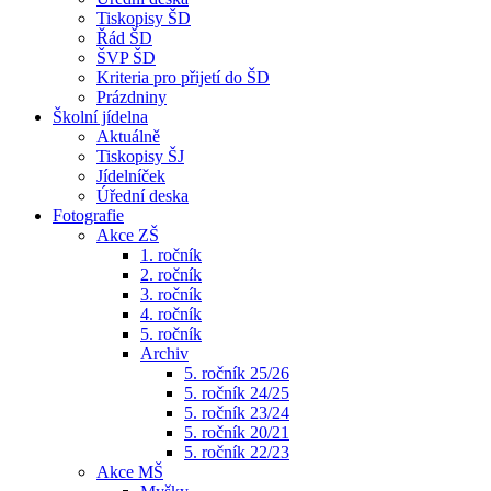
Tiskopisy ŠD
Řád ŠD
ŠVP ŠD
Kriteria pro přijetí do ŠD
Prázdniny
Školní jídelna
Aktuálně
Tiskopisy ŠJ
Jídelníček
Úřední deska
Fotografie
Akce ZŠ
1. ročník
2. ročník
3. ročník
4. ročník
5. ročník
Archiv
5. ročník 25/26
5. ročník 24/25
5. ročník 23/24
5. ročník 20/21
5. ročník 22/23
Akce MŠ