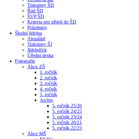
Tiskopisy ŠD
Řád ŠD
ŠVP ŠD
Kriteria pro přijetí do ŠD
Prázdniny
Školní jídelna
Aktuálně
Tiskopisy ŠJ
Jídelníček
Úřední deska
Fotografie
Akce ZŠ
1. ročník
2. ročník
3. ročník
4. ročník
5. ročník
Archiv
5. ročník 25/26
5. ročník 24/25
5. ročník 23/24
5. ročník 20/21
5. ročník 22/23
Akce MŠ