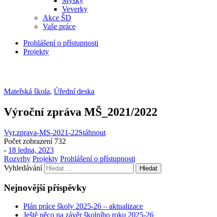
Myšky
Veverky
Akce ŠD
Vaše práce
Prohlášení o přístupnosti
Projekty
Mateřská škola
,
Úřední deska
Výroční zpráva MŠ_2021/2022
Vyr.zprava-MS-2021-22
Stáhnout
Počet zobrazení
732
-
18 ledna, 2023
Rozvrhy
Projekty
Prohlášení o přístupnosti
Vyhledávání
Nejnovější příspěvky
Plán práce školy 2025-26 – aktualizace
Ještě něco na závěr školního roku 2025-26