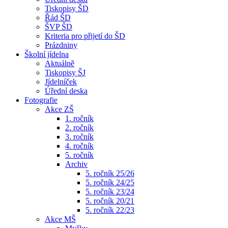
Tiskopisy ŠD
Řád ŠD
ŠVP ŠD
Kriteria pro přijetí do ŠD
Prázdniny
Školní jídelna
Aktuálně
Tiskopisy ŠJ
Jídelníček
Úřední deska
Fotografie
Akce ZŠ
1. ročník
2. ročník
3. ročník
4. ročník
5. ročník
Archiv
5. ročník 25/26
5. ročník 24/25
5. ročník 23/24
5. ročník 20/21
5. ročník 22/23
Akce MŠ