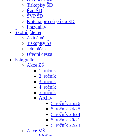
Tiskopisy ŠD
Řád ŠD
ŠVP ŠD
Kriteria pro přijetí do ŠD
Prázdniny
Školní jídelna
Aktuálně
Tiskopisy ŠJ
Jídelníček
Úřední deska
Fotografie
Akce ZŠ
1. ročník
2. ročník
3. ročník
4. ročník
5. ročník
Archiv
5. ročník 25/26
5. ročník 24/25
5. ročník 23/24
5. ročník 20/21
5. ročník 22/23
Akce MŠ