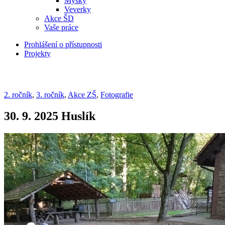
Myšky
Veverky
Akce ŠD
Vaše práce
Prohlášení o přístupnosti
Projekty
2. ročník
,
3. ročník
,
Akce ZŠ
,
Fotografie
30. 9. 2025 Huslík