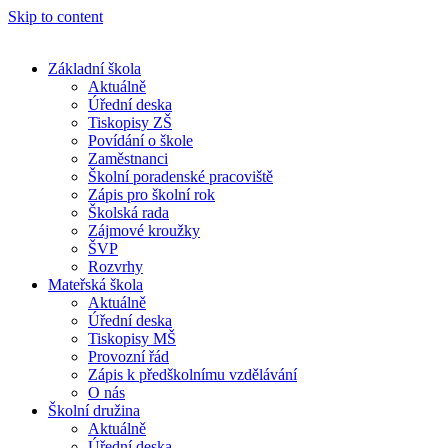
Skip to content
Základní škola
Aktuálně
Úřední deska
Tiskopisy ZŠ
Povídání o škole
Zaměstnanci
Školní poradenské pracoviště
Zápis pro školní rok
Školská rada
Zájmové kroužky
ŠVP
Rozvrhy
Mateřská škola
Aktuálně
Úřední deska
Tiskopisy MŠ
Provozní řád
Zápis k předškolnímu vzdělávání
O nás
Školní družina
Aktuálně
Úřední deska