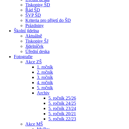
Tiskopisy ŠD
Řád ŠD
ŠVP ŠD
Kriteria pro přijetí do ŠD
Prázdniny
Školní jídelna
Aktuálně
Tiskopisy ŠJ
Jídelníček
Úřední deska
Fotografie
Akce ZŠ
1. ročník
2. ročník
3. ročník
4. ročník
5. ročník
Archiv
5. ročník 25/26
5. ročník 24/25
5. ročník 23/24
5. ročník 20/21
5. ročník 22/23
Akce MŠ