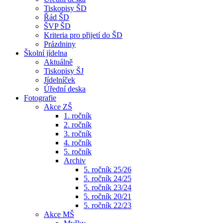
Tiskopisy ŠD
Řád ŠD
ŠVP ŠD
Kriteria pro přijetí do ŠD
Prázdniny
Školní jídelna
Aktuálně
Tiskopisy ŠJ
Jídelníček
Úřední deska
Fotografie
Akce ZŠ
1. ročník
2. ročník
3. ročník
4. ročník
5. ročník
Archiv
5. ročník 25/26
5. ročník 24/25
5. ročník 23/24
5. ročník 20/21
5. ročník 22/23
Akce MŠ