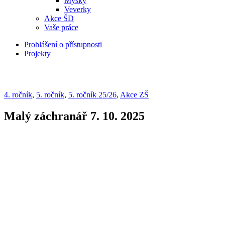
Myšky
Veverky
Akce ŠD
Vaše práce
Prohlášení o přístupnosti
Projekty
4. ročník
,
5. ročník
,
5. ročník 25/26
,
Akce ZŠ
Malý záchranář 7. 10. 2025