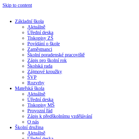
Skip to content
Základní škola
Aktuálně
Úřední deska
Tiskopisy ZŠ
Povídání o škole
Zaměstnanci
Školní poradenské pracoviště
Zápis pro školní rok
Školská rada
Zájmové kroužky
ŠVP
Rozvrhy
Mateřská škola
Aktuálně
Úřední deska
Tiskopisy MŠ
Provozní řád
Zápis k předškolnímu vzdělávání
O nás
Školní družina
Aktuálně
Úřední deska