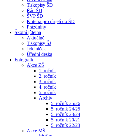
Tiskopisy ŠD
Řád ŠD
ŠVP ŠD
Kriteria pro přijetí do ŠD
Prázdniny
Školní jídelna
Aktuálně
Tiskopisy ŠJ
Jídelníček
Úřední deska
Fotografie
Akce ZŠ
1. ročník
2. ročník
3. ročník
4. ročník
5. ročník
Archiv
5. ročník 25/26
5. ročník 24/25
5. ročník 23/24
5. ročník 20/21
5. ročník 22/23
Akce MŠ