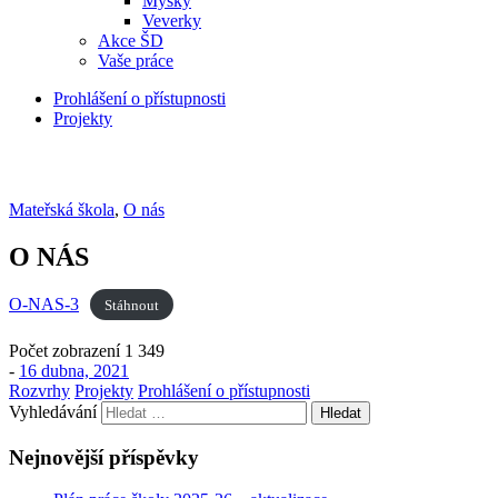
Myšky
Veverky
Akce ŠD
Vaše práce
Prohlášení o přístupnosti
Projekty
Mateřská škola
,
O nás
O NÁS
O-NAS-3
Stáhnout
Počet zobrazení
1 349
-
16 dubna, 2021
Rozvrhy
Projekty
Prohlášení o přístupnosti
Vyhledávání
Nejnovější příspěvky